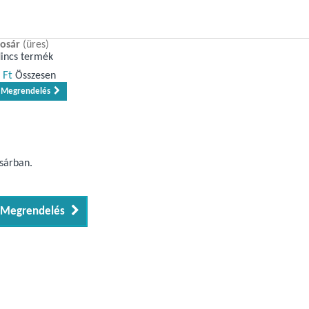
osár
(üres)
incs termék
 Ft‎
Összesen
Megrendelés
osárban.
Megrendelés