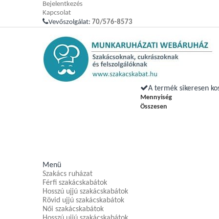
Bejelentkezés
Kapcsolat
Vevőszolgálat:
70/576-8573
A termék sikeresen ko
Mennyiség
Összesen
Menü
Szakács ruházat
Férfi szakácskabátok
Hosszú ujjú szakácskabátok
Rövid ujjú szakácskabátok
Női szakácskabátok
Hosszú ujjú szakácskabátok