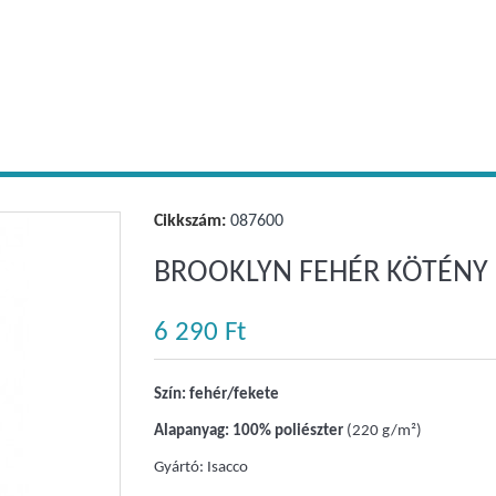
Cikkszám:
087600
BROOKLYN FEHÉR KÖTÉNY
6 290 Ft‎
Szín: fehér/fekete
Alapanyag: 100% poliészter
(220 g/m²)
Gyártó: Isacco