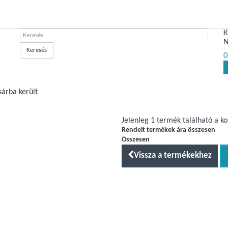
K
N
Keresés
0
sárba került
Jelenleg 1 termék található a k
Rendelt termékek ára összesen
Összesen
Vissza a termékekhez