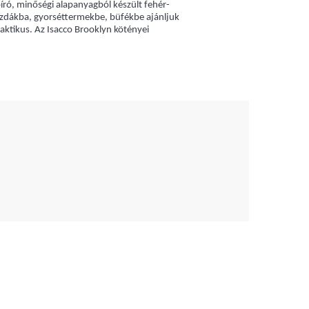
bíró, minőségi alapanyagból készült fehér-
szdákba, gyorséttermekbe, büfékbe ajánljuk
raktikus. Az Isacco Brooklyn kötényei