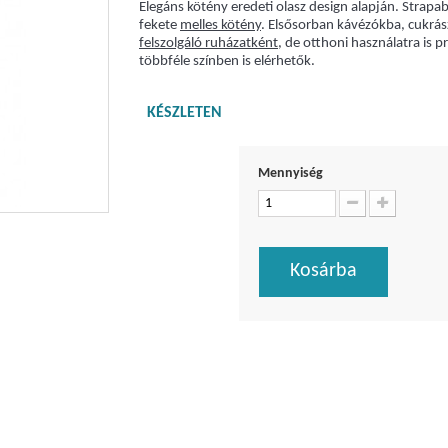
Elegáns kötény eredeti olasz design alapján. Strapa
fekete
melles kötény
. Elsősorban kávézókba, cukrá
felszolgáló ruházatként
, de otthoni használatra is p
többféle színben is elérhetők.
KÉSZLETEN
Mennyiség
Kosárba