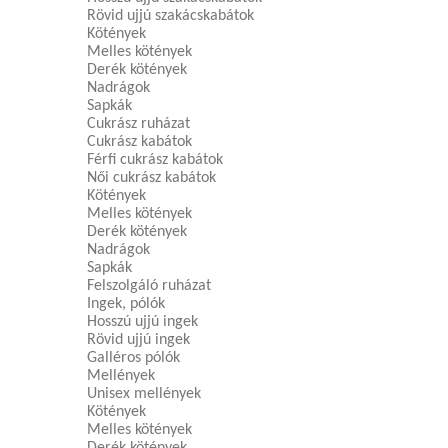
Rövid ujjú szakácskabátok
Kötények
Melles kötények
Derék kötények
Nadrágok
Sapkák
Cukrász ruházat
Cukrász kabátok
Férfi cukrász kabátok
Női cukrász kabátok
Kötények
Melles kötények
Derék kötények
Nadrágok
Sapkák
Felszolgáló ruházat
Ingek, pólók
Hosszú ujjú ingek
Rövid ujjú ingek
Galléros pólók
Mellények
Unisex mellények
Kötények
Melles kötények