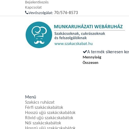
Bejelentkezés
Kapcsolat
Vevőszolgálat:
70/576-8573
A termék sikeresen ko
Mennyiség
Összesen
Menü
Szakács ruházat
Férfi szakácskabátok
Hosszú ujjú szakácskabátok
Rövid ujjú szakácskabátok
Női szakácskabátok
Hosszú ujjú szakácskabátok