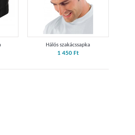
a
Hálós szakácssapka
1 450 Ft‎