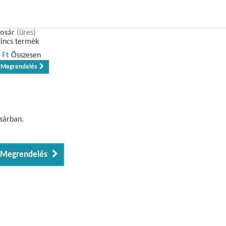
osár
(üres)
incs termék
 Ft‎
Összesen
Megrendelés
osárban.
Megrendelés