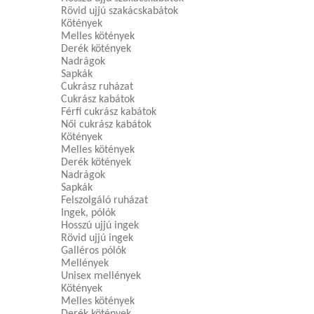
Rövid ujjú szakácskabátok
Kötények
Melles kötények
Derék kötények
Nadrágok
Sapkák
Cukrász ruházat
Cukrász kabátok
Férfi cukrász kabátok
Női cukrász kabátok
Kötények
Melles kötények
Derék kötények
Nadrágok
Sapkák
Felszolgáló ruházat
Ingek, pólók
Hosszú ujjú ingek
Rövid ujjú ingek
Galléros pólók
Mellények
Unisex mellények
Kötények
Melles kötények