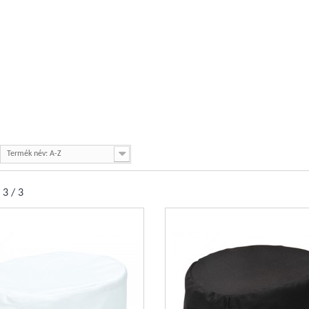
K
Termék név: A-Z
 3 / 3