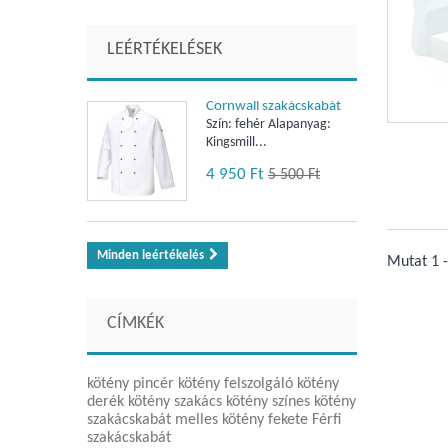
LEÉRTÉKELÉSEK
Cornwall szakácskabát
Szín: fehér Alapanyag:
Kingsmill...
4 950 Ft‎
5 500 Ft‎
Minden leértékelés
Mutat 1 -
CÍMKÉK
kötény
pincér kötény
felszolgáló kötény
derék kötény
szakács kötény
színes kötény
szakácskabát
melles kötény
fekete
Férfi
szakácskabát