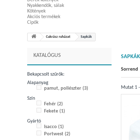
Derék kötények
Nyakkendők, sálak
Kötények
Akciós termékek
Cipők
Cukrász ruházat
Sapkák
KATALÓGUS
SAPKÁ
Sorrend
Bekapcsolt szűrők:
Alapanyag
Mutat 1 -
pamut, poliészter
(3)
Szín
Fehér
(2)
Fekete
(1)
Gyártó
Isacco
(1)
Portwest
(2)