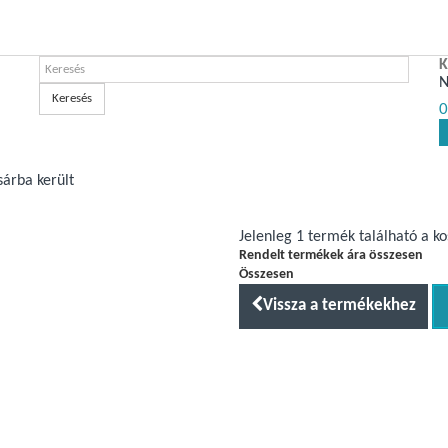
K
N
Keresés
0
sárba került
Jelenleg 1 termék található a k
Rendelt termékek ára összesen
Összesen
Vissza a termékekhez