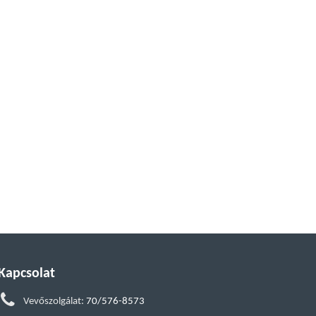
Kapcsolat
Vevőszolgálat:
70/576-8573