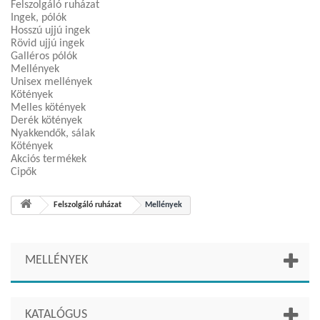
Felszolgáló ruházat
Ingek, pólók
Hosszú ujjú ingek
Rövid ujjú ingek
Galléros pólók
Mellények
Unisex mellények
Kötények
Melles kötények
Derék kötények
Nyakkendők, sálak
Kötények
Akciós termékek
Cipők
Felszolgáló ruházat
Mellények
MELLÉNYEK
KATALÓGUS