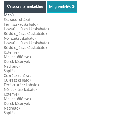
Vissza a termékekhez
Megrendelés
Menü
Szakács ruházat
Férfi szakácskabátok
Hosszú ujjú szakácskabátok
Rövid ujjú szakácskabátok
Női szakácskabátok
Hosszú ujjú szakácskabátok
Rövid ujjú szakácskabátok
Kötények
Melles kötények
Derék kötények
Nadrágok
Sapkák
Cukrász ruházat
Cukrász kabátok
Férfi cukrász kabátok
Női cukrász kabátok
Kötények
Melles kötények
Derék kötények
Nadrágok
Sapkák