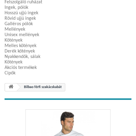
Felszolgáló ruházat
Ingek, pólók
Hosszú ujjú ingek
Rövid ujjú ingek
Galléros pólók
Mellények
Unisex mellények
Kötények
Melles kötények
Derék kötények
Nyakkendők, sálak
Kötények
Akciós termékek
Cipők
Bilbao férfi szakácskabát