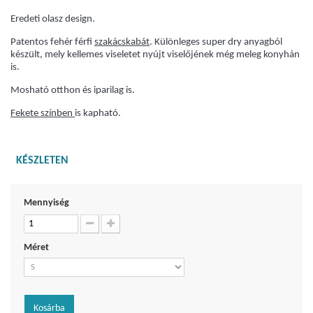
Eredeti olasz design.
Patentos fehér férfi
szakácskabát
. Különleges super dry anyagból
készült, mely kellemes viseletet nyújt viselőjének még meleg konyhán
is.
Mosható otthon és iparilag is.
Fekete színben
is kapható.
KÉSZLETEN
Mennyiség
Méret
Kosárba