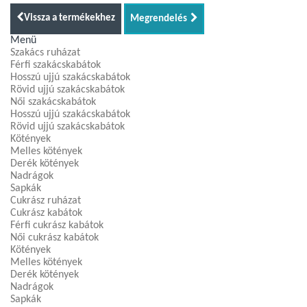
Vissza a termékekhez
Megrendelés
Menü
Szakács ruházat
Férfi szakácskabátok
Hosszú ujjú szakácskabátok
Rövid ujjú szakácskabátok
Női szakácskabátok
Hosszú ujjú szakácskabátok
Rövid ujjú szakácskabátok
Kötények
Melles kötények
Derék kötények
Nadrágok
Sapkák
Cukrász ruházat
Cukrász kabátok
Férfi cukrász kabátok
Női cukrász kabátok
Kötények
Melles kötények
Derék kötények
Nadrágok
Sapkák