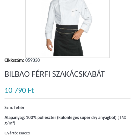
Nagyobb
Cikkszám:
059330
BILBAO FÉRFI SZAKÁCSKABÁT
10 790 Ft‎
Szín: fehér
Alapanyag: 100% poliészter (különleges super dry anyagból)
(130
g/m²)
Gyártó: Isacco