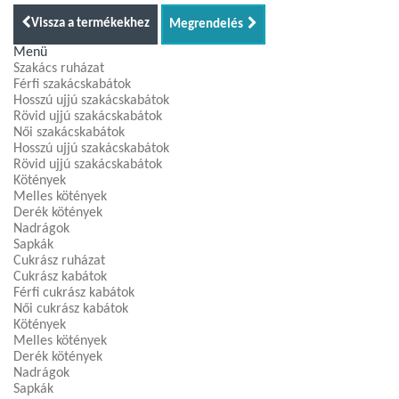
Vissza a termékekhez
Megrendelés
Menü
Szakács ruházat
Férfi szakácskabátok
Hosszú ujjú szakácskabátok
Rövid ujjú szakácskabátok
Női szakácskabátok
Hosszú ujjú szakácskabátok
Rövid ujjú szakácskabátok
Kötények
Melles kötények
Derék kötények
Nadrágok
Sapkák
Cukrász ruházat
Cukrász kabátok
Férfi cukrász kabátok
Női cukrász kabátok
Kötények
Melles kötények
Derék kötények
Nadrágok
Sapkák