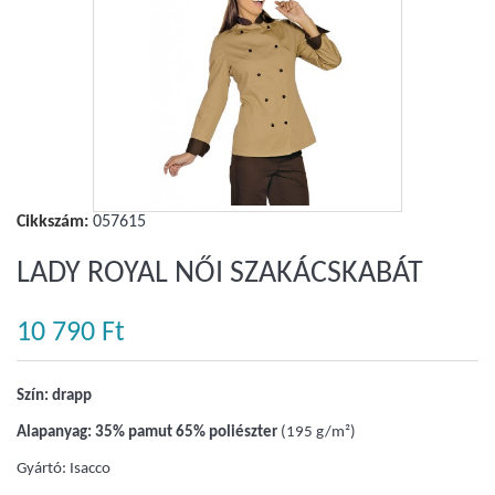
Nagyobb
Cikkszám:
057615
LADY ROYAL NŐI SZAKÁCSKABÁT
10 790 Ft‎
Szín: drapp
Alapanyag: 35% pamut 65% poliészter
(195 g/m²)
Gyártó: Isacco