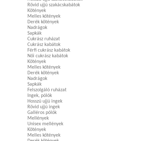
Rövid ujjú szakácskabátok
Kötények
Melles kötények
Derék kötények
Nadrágok
Sapkák
Cukrász ruházat
Cukrász kabátok
Férfi cukrász kabátok
Női cukrász kabátok
Kötények
Melles kötények
Derék kötények
Nadrágok
Sapkák
Felszolgáló ruházat
Ingek, pólók
Hosszú ujjú ingek
Rövid ujjú ingek
Galléros pólók
Mellények
Unisex mellények
Kötények
Melles kötények