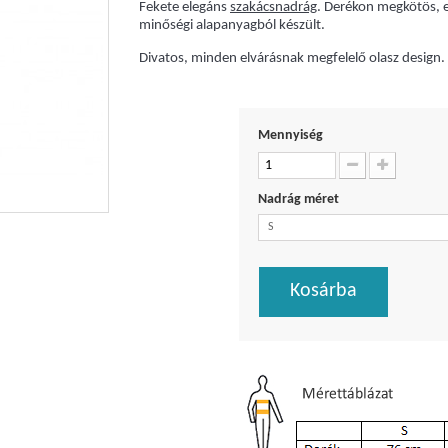
Fekete elegáns
szakácsnadrág
. Derékon megkötös, el
minőségi alapanyagból készült.
Divatos, minden elvárásnak megfelelő olasz design
Mennyiség
Nadrág méret
S
Kosárba