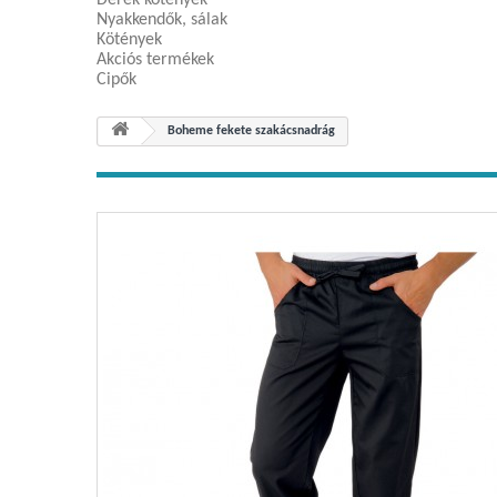
Derék kötények
Nyakkendők, sálak
Kötények
Akciós termékek
Cipők
Boheme fekete szakácsnadrág