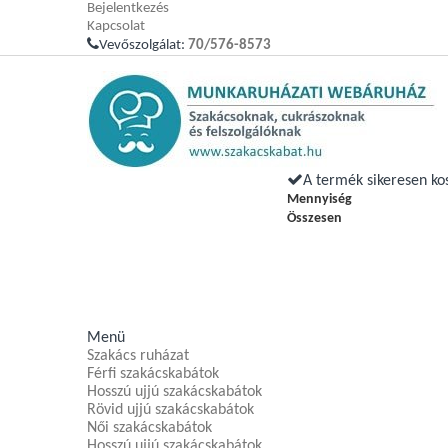
Bejelentkezés
Kapcsolat
Vevőszolgálat:
70/576-8573
A termék sikeresen ko
Mennyiség
Összesen
Menü
Szakács ruházat
Férfi szakácskabátok
Hosszú ujjú szakácskabátok
Rövid ujjú szakácskabátok
Női szakácskabátok
Hosszú ujjú szakácskabátok