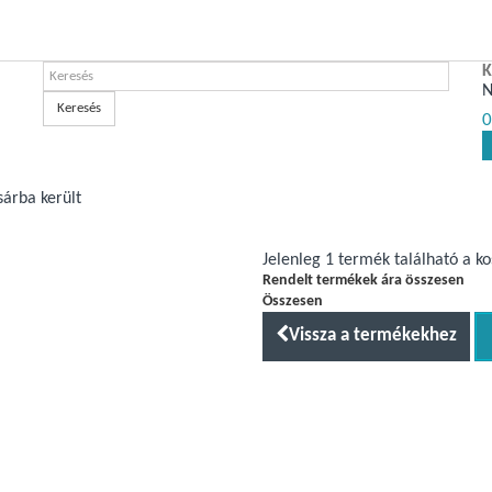
K
N
Keresés
0
sárba került
Jelenleg 1 termék található a k
Rendelt termékek ára összesen
Összesen
Vissza a termékekhez