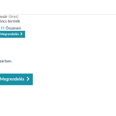
osár
(üres)
incs termék
 Ft‎
Összesen
Megrendelés
osárban.
Megrendelés